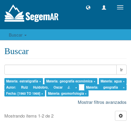
Camb
naveg
Buscar
Buscar
Ir
Materia: estratigrafía ×
Materia: geografía económica ×
Materia: agua ×
Autor: Ruiz Huidobro, Oscar J. ×
Materia: geografía ×
Fecha: [1960 TO 1969] ×
Materia: geomorfología ×
Mostrar filtros avanzados
Mostrando ítems 1-2 de 2