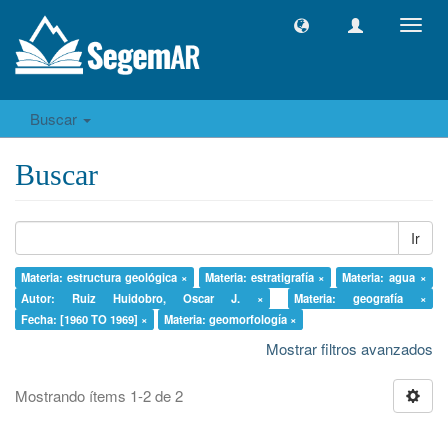
Camb
naveg
Buscar
Buscar
Ir
Materia: estructura geológica ×
Materia: estratigrafía ×
Materia: agua ×
Autor: Ruiz Huidobro, Oscar J. ×
Materia: geografía ×
Fecha: [1960 TO 1969] ×
Materia: geomorfología ×
Mostrar filtros avanzados
Mostrando ítems 1-2 de 2