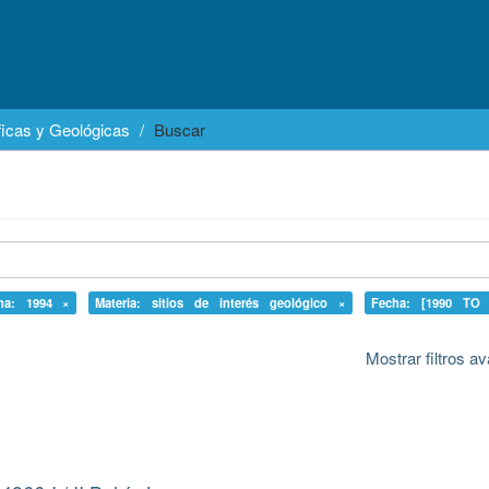
icas y Geológicas
Buscar
ha: 1994 ×
Materia: sitios de interés geológico ×
Fecha: [1990 TO 
Mostrar filtros 