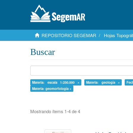
REPOSITORIO SEGEMAR
Hojas Topográf
Buscar
Materia: escala 1:250.000 ×
Materia: geología ×
Fec
Materia: geomorfología ×
Mostrando ítems 1-4 de 4