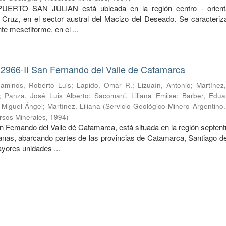
PUERTO SAN JULIAN está ubicada en la región centro - orient
 Cruz, en el sector austral del Macizo del Deseado. Se caracteriz
te mesetiforme, en el ...
 2966-II San Fernando del Valle de Catamarca
aminos, Roberto Luis
;
Lapido, Omar R.
;
Lizuaín, Antonio
;
Martínez
;
Panza, José Luis Alberto
;
Sacomani, Liliana Emilse
;
Barber, Edua
, Miguel Ángel
;
Martínez, Liliana
(
Servicio Geológico Minero Argentino. 
rsos Minerales
,
1994
)
n Femando del Valle dé Catamarca, está situada en la región septent
nas, abarcando partes de las provincias de Catamarca, Santiago de
ores unidades ...