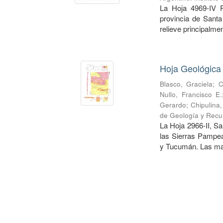
La Hoja 4969-IV 
provincia de Santa
relieve principalmen
Hoja Geológica
Blasco, Graciela
;
C
Nullo, Francisco E.
Gerardo
;
Chipulina
de Geología y Recu
La Hoja 2966-II, Sa
las Sierras Pampea
y Tucumán. Las may