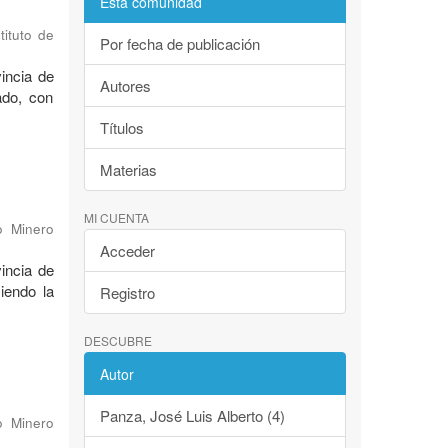
Esta comunidad
tituto de
Por fecha de publicación
incia de
Autores
ado, con
Títulos
Materias
MI CUENTA
o Minero
Acceder
incia de
iendo la
Registro
DESCUBRE
Autor
Panza, José Luis Alberto (4)
o Minero