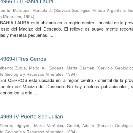
4966-I / II Bahía Laura
lberto
;
Márquez, Marcelo J.
(
Servicio Geológico Minero Argentino. Ins
s Minerales
,
1994
)
BAHIA LAURA está ubicada en la región centro - oriental de la prov
 este del Macizo del Deseado. El relieve es suave mente recort
as y mesetas pequeñas. ...
4969-II Tres Cerros
lberto
;
Zubía, Mario A.
;
Godeas, Marta Carmen
(
Servicio Geológic
o de Geología y Recursos Minerales
,
1994
)
ES CERROS está ubicada en la región centro - oriental de la prov
 centro del Macizo del Deseado. No hay núcleos poblacionales, s
económica la cría ...
 4969-IV Puerto San Julián
lberto
;
Irigoyen, María Verónica
;
Genini, Adolfo
(
Servicio Geológic
o de Geología y Recursos Minerales
,
1994
)