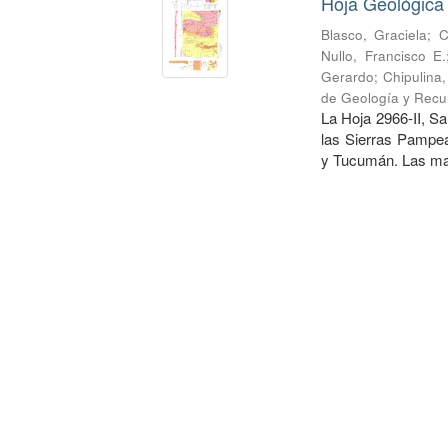
Hoja Geológica
Blasco, Graciela
;
C
Nullo, Francisco E.
Gerardo
;
Chipulina
de Geología y Recu
La Hoja 2966-II, Sa
las Sierras Pampea
y Tucumán. Las may