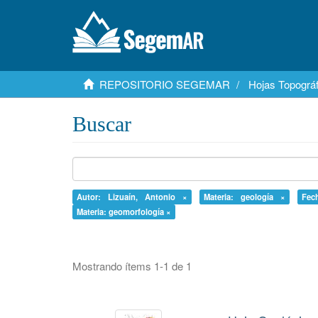
REPOSITORIO SEGEMAR
Hojas Topográf
Buscar
Autor: Lizuaín, Antonio ×
Materia: geología ×
Fec
Materia: geomorfología ×
Mostrando ítems 1-1 de 1