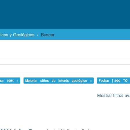
icas y Geológicas
Buscar
ha: 1994 ×
Materia: sitios de interés geológico ×
Fecha: [1990 TO 
Mostrar filtros 