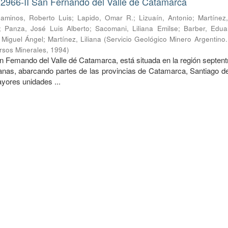
 2966-II San Fernando del Valle de Catamarca
aminos, Roberto Luis
;
Lapido, Omar R.
;
Lizuaín, Antonio
;
Martínez
;
Panza, José Luis Alberto
;
Sacomani, Liliana Emilse
;
Barber, Edua
, Miguel Ángel
;
Martínez, Liliana
(
Servicio Geológico Minero Argentino. 
rsos Minerales
,
1994
)
n Femando del Valle dé Catamarca, está situada en la región septent
nas, abarcando partes de las provincias de Catamarca, Santiago de
ores unidades ...