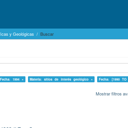
icas y Geológicas
Buscar
Fecha: 1994 ×
Materia: sitios de interés geológico ×
Fecha: [1990 TO
Mostrar filtros 