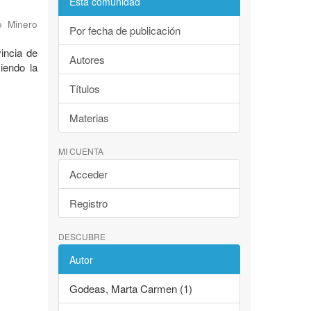
Esta comunidad
o Minero
Por fecha de publicación
incia de
Autores
iendo la
Títulos
Materias
MI CUENTA
Acceder
Registro
DESCUBRE
Autor
Godeas, Marta Carmen (1)