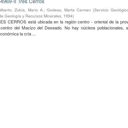
4969-II Tres Cerros
lberto
;
Zubía, Mario A.
;
Godeas, Marta Carmen
(
Servicio Geológic
o de Geología y Recursos Minerales
,
1994
)
ES CERROS está ubicada en la región centro - oriental de la prov
 centro del Macizo del Deseado. No hay núcleos poblacionales, s
económica la cría ...