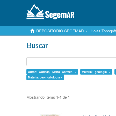
REPOSITORIO SEGEMAR
Hojas Topográf
Buscar
Autor: Godeas, Marta Carmen ×
Materia: geología ×
Materia: geomorfología ×
Mostrando ítems 1-1 de 1