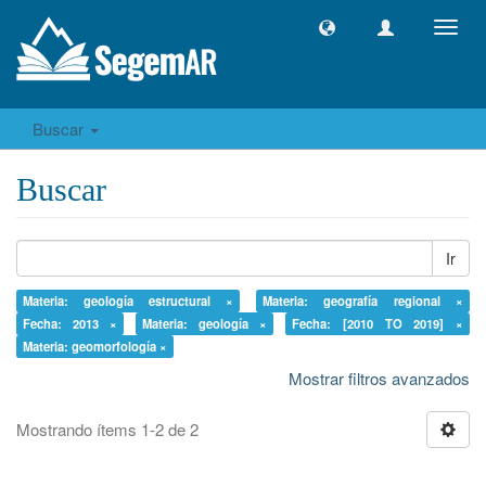
Camb
naveg
Buscar
Buscar
Ir
Materia: geología estructural ×
Materia: geografía regional ×
Fecha: 2013 ×
Materia: geología ×
Fecha: [2010 TO 2019] ×
Materia: geomorfología ×
Mostrar filtros avanzados
Mostrando ítems 1-2 de 2