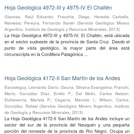
Hoja Geológica 4972-III y 4975-IV El Chaltén
Giacosa, Raúl Eduardo
;
Fracchia, Diego
;
Heredia Carballo,
Nemesio
;
Pereyra, Fernando Xavier
(
Servicio Geológico Minero
Argentino. Instituto de Geología y Recursos Minerales
,
2013
)
La Hoja Geológica 4972-III y 4975-IV, El Chaltén, está ubicada
en el sector sudoeste de la provincia de Santa Cruz. Desde el
punto de vista geológico, la mayor parte del área está
circunscripta en la Cordillera Patagónica ...
Hoja Geológica 4172-II San Martín de los Andes
Escosteguy, Leonardo Darío
;
Geuna, Silvana Evangelina
;
Franchi,
Mario
;
González Díaz, Emilio F.
;
Dal Molin, Carlos Nelson
;
Etcheverría, Mariela P.
;
Cegarra, Marcelo I.
;
Wilson, Carlos
;
González, Rafael
(
Servicio Geológico Minero Argentino. Instituto
de Geología y Recursos Minerales
,
2013
)
La Hoja Geológica 4172-II San Martín de los Andes incluye un
sector del sur de la provincia del Neuquén y una pequeña
porción del noroeste de la provincia de Río Negro. Ocupa un