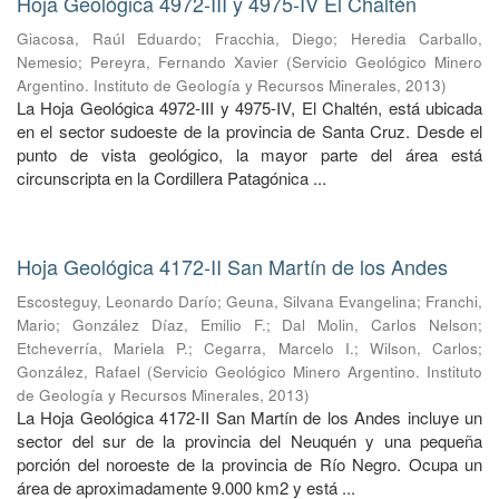
Hoja Geológica 4972-III y 4975-IV El Chaltén
Giacosa, Raúl Eduardo
;
Fracchia, Diego
;
Heredia Carballo,
Nemesio
;
Pereyra, Fernando Xavier
(
Servicio Geológico Minero
Argentino. Instituto de Geología y Recursos Minerales
,
2013
)
La Hoja Geológica 4972-III y 4975-IV, El Chaltén, está ubicada
en el sector sudoeste de la provincia de Santa Cruz. Desde el
punto de vista geológico, la mayor parte del área está
circunscripta en la Cordillera Patagónica ...
Hoja Geológica 4172-II San Martín de los Andes
Escosteguy, Leonardo Darío
;
Geuna, Silvana Evangelina
;
Franchi,
Mario
;
González Díaz, Emilio F.
;
Dal Molin, Carlos Nelson
;
Etcheverría, Mariela P.
;
Cegarra, Marcelo I.
;
Wilson, Carlos
;
González, Rafael
(
Servicio Geológico Minero Argentino. Instituto
de Geología y Recursos Minerales
,
2013
)
La Hoja Geológica 4172-II San Martín de los Andes incluye un
sector del sur de la provincia del Neuquén y una pequeña
porción del noroeste de la provincia de Río Negro. Ocupa un
área de aproximadamente 9.000 km2 y está ...