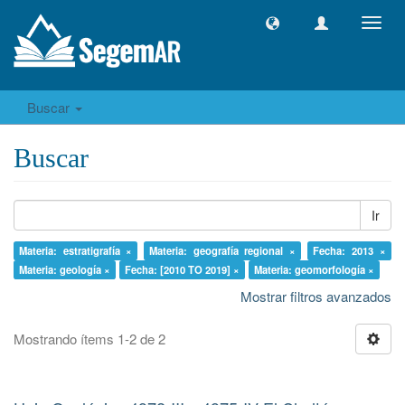
Camb
naveg
Buscar
Buscar
Ir
Materia: estratigrafía ×
Materia: geografía regional ×
Fecha: 2013 ×
Materia: geología ×
Fecha: [2010 TO 2019] ×
Materia: geomorfología ×
Mostrar filtros avanzados
Mostrando ítems 1-2 de 2