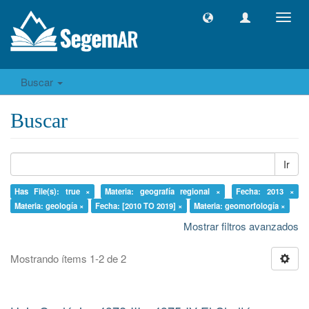
Camb
naveg
Buscar
Buscar
Ir
Has File(s): true ×
Materia: geografía regional ×
Fecha: 2013 ×
Materia: geología ×
Fecha: [2010 TO 2019] ×
Materia: geomorfología ×
Mostrar filtros avanzados
Mostrando ítems 1-2 de 2