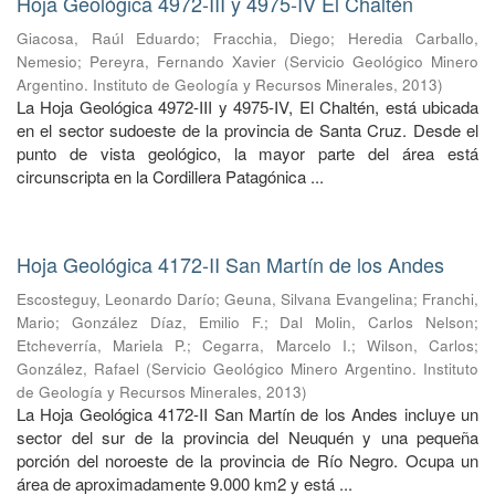
Hoja Geológica 4972-III y 4975-IV El Chaltén
Giacosa, Raúl Eduardo
;
Fracchia, Diego
;
Heredia Carballo,
Nemesio
;
Pereyra, Fernando Xavier
(
Servicio Geológico Minero
Argentino. Instituto de Geología y Recursos Minerales
,
2013
)
La Hoja Geológica 4972-III y 4975-IV, El Chaltén, está ubicada
en el sector sudoeste de la provincia de Santa Cruz. Desde el
punto de vista geológico, la mayor parte del área está
circunscripta en la Cordillera Patagónica ...
Hoja Geológica 4172-II San Martín de los Andes
Escosteguy, Leonardo Darío
;
Geuna, Silvana Evangelina
;
Franchi,
Mario
;
González Díaz, Emilio F.
;
Dal Molin, Carlos Nelson
;
Etcheverría, Mariela P.
;
Cegarra, Marcelo I.
;
Wilson, Carlos
;
González, Rafael
(
Servicio Geológico Minero Argentino. Instituto
de Geología y Recursos Minerales
,
2013
)
La Hoja Geológica 4172-II San Martín de los Andes incluye un
sector del sur de la provincia del Neuquén y una pequeña
porción del noroeste de la provincia de Río Negro. Ocupa un
área de aproximadamente 9.000 km2 y está ...