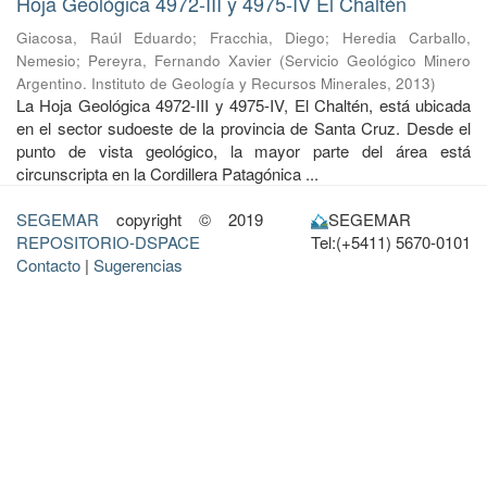
Hoja Geológica 4972-III y 4975-IV El Chaltén
Giacosa, Raúl Eduardo
;
Fracchia, Diego
;
Heredia Carballo,
Nemesio
;
Pereyra, Fernando Xavier
(
Servicio Geológico Minero
Argentino. Instituto de Geología y Recursos Minerales
,
2013
)
La Hoja Geológica 4972-III y 4975-IV, El Chaltén, está ubicada
en el sector sudoeste de la provincia de Santa Cruz. Desde el
punto de vista geológico, la mayor parte del área está
circunscripta en la Cordillera Patagónica ...
SEGEMAR
copyright © 2019
SEGEMAR
REPOSITORIO-DSPACE
Tel:(+5411) 5670-0101
Contacto
|
Sugerencias