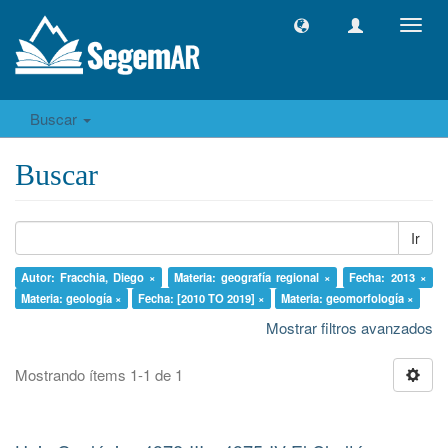
Camb
naveg
Buscar
Buscar
Ir
Autor: Fracchia, Diego ×
Materia: geografía regional ×
Fecha: 2013 ×
Materia: geología ×
Fecha: [2010 TO 2019] ×
Materia: geomorfología ×
Mostrar filtros avanzados
Mostrando ítems 1-1 de 1