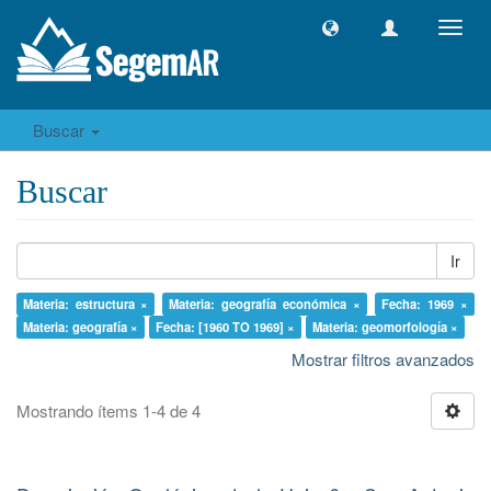
Camb
naveg
Buscar
Buscar
Ir
Materia: estructura ×
Materia: geografía económica ×
Fecha: 1969 ×
Materia: geografía ×
Fecha: [1960 TO 1969] ×
Materia: geomorfología ×
Mostrar filtros avanzados
Mostrando ítems 1-4 de 4