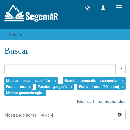
Camb
naveg
Buscar
Buscar
Ir
Materia: agua superficie ×
Materia: geografía económica ×
Fecha: 1969 ×
Materia: geografía ×
Fecha: [1960 TO 1969] ×
Materia: geomorfología ×
Mostrar filtros avanzados
Mostrando ítems 1-4 de 4