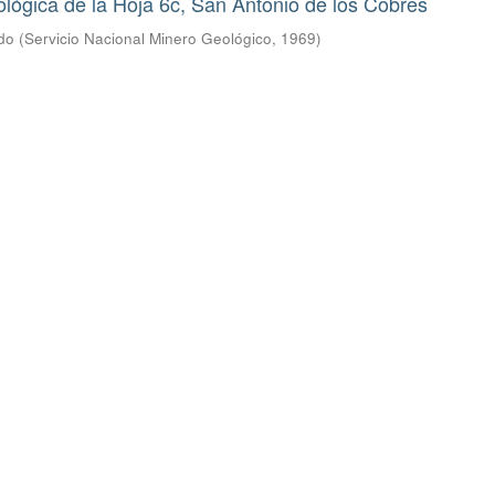
lógica de la Hoja 6c, San Antonio de los Cobres
ldo
(
Servicio Nacional Minero Geológico
,
1969
)