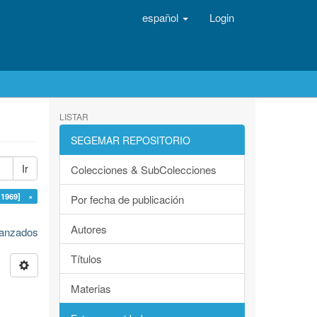
español
Login
LISTAR
SEGEMAR REPOSITORIO
Ir
Colecciones & SubColecciones
1969] ×
Por fecha de publicación
Autores
avanzados
Títulos
Materias