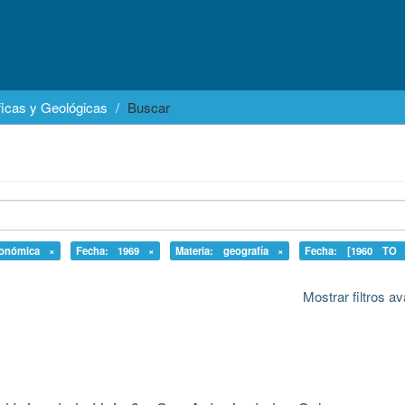
icas y Geológicas
Buscar
conómica ×
Fecha: 1969 ×
Materia: geografía ×
Fecha: [1960 TO 
Mostrar filtros 