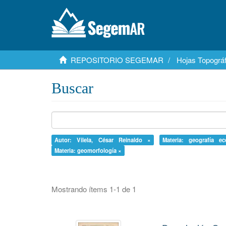
REPOSITORIO SEGEMAR
Hojas Topográf
Buscar
Autor: Vilela, César Reinaldo ×
Materia: geografía e
Materia: geomorfología ×
Mostrando ítems 1-1 de 1