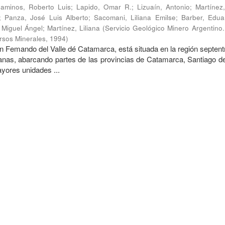
aminos, Roberto Luis
;
Lapido, Omar R.
;
Lizuaín, Antonio
;
Martínez
;
Panza, José Luis Alberto
;
Sacomani, Liliana Emilse
;
Barber, Edua
, Miguel Ángel
;
Martínez, Liliana
(
Servicio Geológico Minero Argentino. 
rsos Minerales
,
1994
)
n Femando del Valle dé Catamarca, está situada en la región septent
nas, abarcando partes de las provincias de Catamarca, Santiago de
ores unidades ...