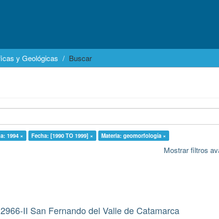
icas y Geológicas
Buscar
a: 1994 ×
Fecha: [1990 TO 1999] ×
Materia: geomorfología ×
Mostrar filtros 
 2966-II San Fernando del Valle de Catamarca