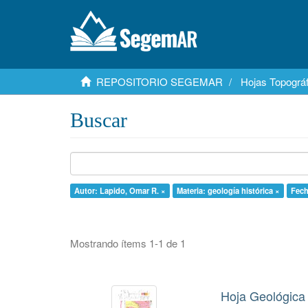
REPOSITORIO SEGEMAR
Hojas Topográf
Buscar
Autor: Lapido, Omar R. ×
Materia: geología histórica ×
Fech
Mostrando ítems 1-1 de 1
Hoja Geológica