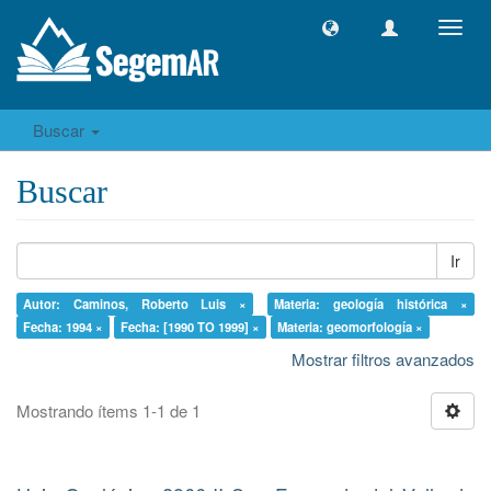
Camb
naveg
Buscar
Buscar
Ir
Autor: Caminos, Roberto Luis ×
Materia: geología histórica ×
Fecha: 1994 ×
Fecha: [1990 TO 1999] ×
Materia: geomorfología ×
Mostrar filtros avanzados
Mostrando ítems 1-1 de 1