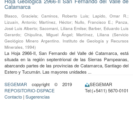
Hoja Geológica 2966-II San Fernando del Valle de
Catamarca
Blasco, Graciela
;
Caminos, Roberto Luis
;
Lapido, Omar R.
;
Lizuaín, Antonio
;
Martínez, Héctor
;
Nullo, Francisco E.
;
Panza,
José Luis Alberto
;
Sacomani, Liliana Emilse
;
Barber, Eduardo Luis
Gerardo
;
Chipulina, Miguel Ángel
;
Martínez, Liliana
(
Servicio
Geológico Minero Argentino. Instituto de Geología y Recursos
Minerales
,
1994
)
La Hoja 2966-II, San Femando del Valle dé Catamarca, está
situada en la región septentrional de las Sierras Pampeanas,
abarcando partes de las provincias de Catamarca, Santiago del
Estero y Tucumán. Las mayores unidades ...
SEGEMAR
copyright © 2019
SEGEMAR
REPOSITORIO-DSPACE
Tel:(+5411) 5670-0101
Contacto
|
Sugerencias