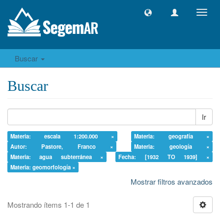
Camb
naveg
Buscar
Buscar
Ir
Materia: escala 1:200.000 ×
Materia: geografía ×
Autor: Pastore, Franco ×
Materia: geología ×
Materia: agua subterránea ×
Fecha: [1932 TO 1939] ×
Materia: geomorfología ×
Mostrar filtros avanzados
Mostrando ítems 1-1 de 1