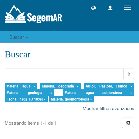
Camb
naveg
Buscar
Buscar
Ir
Materia: agua ×
Materia: geografía ×
Autor: Pastore, Franco ×
Materia: geología ×
Materia: agua subterránea ×
Fecha: [1932 TO 1939] ×
Materia: geomorfología ×
Mostrar filtros avanzados
Mostrando ítems 1-1 de 1