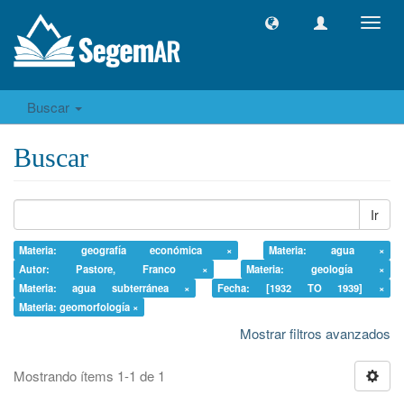
Camb
naveg
Buscar
Buscar
Ir
Materia: geografía económica ×
Materia: agua ×
Autor: Pastore, Franco ×
Materia: geología ×
Materia: agua subterránea ×
Fecha: [1932 TO 1939] ×
Materia: geomorfología ×
Mostrar filtros avanzados
Mostrando ítems 1-1 de 1