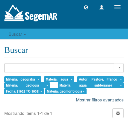
Camb
naveg
Buscar
Buscar
Ir
Materia: geografía ×
Materia: agua ×
Autor: Pastore, Franco ×
Materia: geología ×
Materia: agua subterránea ×
Fecha: [1932 TO 1939] ×
Materia: geomorfología ×
Mostrar filtros avanzados
Mostrando ítems 1-1 de 1