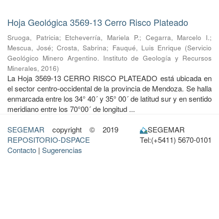
Hoja Geológica 3569-13 Cerro Risco Plateado
Sruoga, Patricia
;
Etcheverría, Mariela P.
;
Cegarra, Marcelo I.
;
Mescua, José
;
Crosta, Sabrina
;
Fauqué, Luis Enrique
(
Servicio
Geológico Minero Argentino. Instituto de Geología y Recursos
Minerales
,
2016
)
La Hoja 3569-13 CERRO RISCO PLATEADO está ubicada en
el sector centro-occidental de la provincia de Mendoza. Se halla
enmarcada entre los 34° 40´ y 35° 00´ de latitud sur y en sentido
meridiano entre los 70°00´ de longitud ...
SEGEMAR
copyright © 2019
SEGEMAR
REPOSITORIO-DSPACE
Tel:(+5411) 5670-0101
Contacto
|
Sugerencias