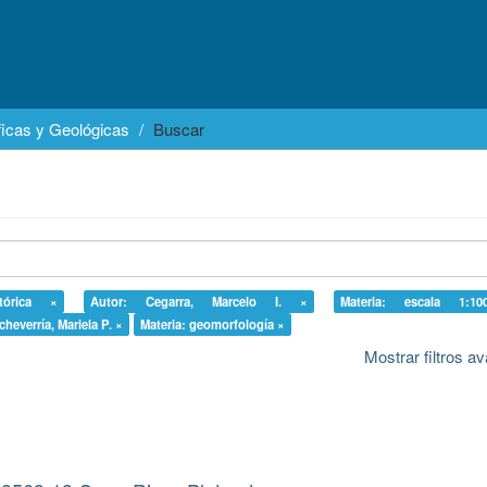
icas y Geológicas
Buscar
stórica ×
Autor: Cegarra, Marcelo I. ×
Materia: escala 1:10
cheverría, Mariela P. ×
Materia: geomorfología ×
Mostrar filtros 