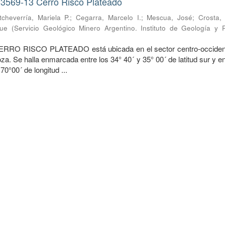
 3569-13 Cerro Risco Plateado
tcheverría, Mariela P.
;
Cegarra, Marcelo I.
;
Mescua, José
;
Crosta,
que
(
Servicio Geológico Minero Argentino. Instituto de Geología y 
ERRO RISCO PLATEADO está ubicada en el sector centro-occident
a. Se halla enmarcada entre los 34° 40´ y 35° 00´ de latitud sur y e
70°00´ de longitud ...