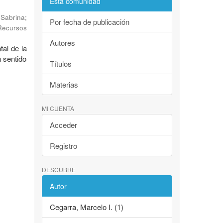
Esta comunidad
 Sabrina
;
Por fecha de publicación
Recursos
Autores
al de la
n sentido
Títulos
Materias
MI CUENTA
Acceder
Registro
DESCUBRE
Autor
Cegarra, Marcelo I. (1)