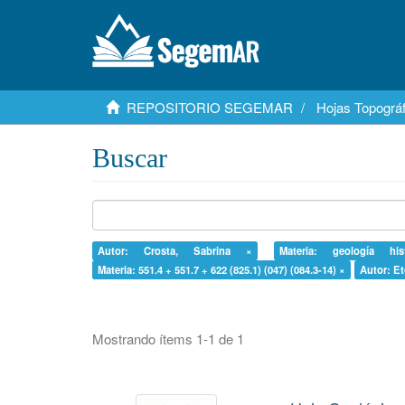
REPOSITORIO SEGEMAR
Hojas Topográf
Buscar
Autor: Crosta, Sabrina ×
Materia: geología hi
Materia: 551.4 + 551.7 + 622 (825.1) (047) (084.3-14) ×
Autor: Et
Mostrando ítems 1-1 de 1