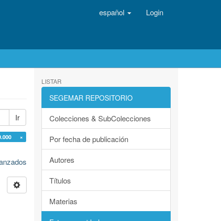
español
Login
LISTAR
SEGEMAR REPOSITORIO
Ir
Colecciones & SubColecciones
0.000 ×
Por fecha de publicación
Autores
avanzados
Títulos
Materias