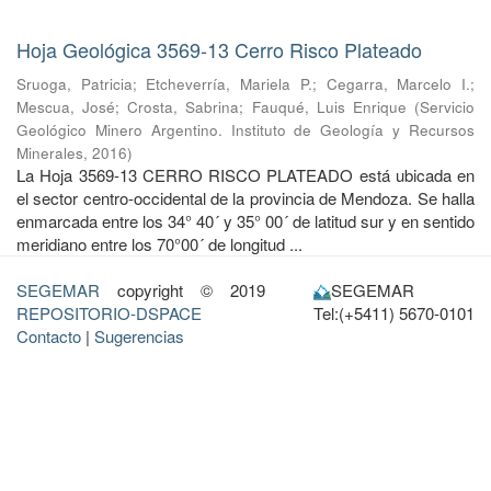
Hoja Geológica 3569-13 Cerro Risco Plateado
Sruoga, Patricia
;
Etcheverría, Mariela P.
;
Cegarra, Marcelo I.
;
Mescua, José
;
Crosta, Sabrina
;
Fauqué, Luis Enrique
(
Servicio
Geológico Minero Argentino. Instituto de Geología y Recursos
Minerales
,
2016
)
La Hoja 3569-13 CERRO RISCO PLATEADO está ubicada en
el sector centro-occidental de la provincia de Mendoza. Se halla
enmarcada entre los 34° 40´ y 35° 00´ de latitud sur y en sentido
meridiano entre los 70°00´ de longitud ...
SEGEMAR
copyright © 2019
SEGEMAR
REPOSITORIO-DSPACE
Tel:(+5411) 5670-0101
Contacto
|
Sugerencias