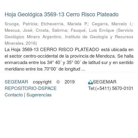
Hoja Geológica 3569-13 Cerro Risco Plateado
Sruoga, Patricia
;
Etcheverría, Mariela P.
;
Cegarra, Marcelo I.
;
Mescua, José
;
Crosta, Sabrina
;
Fauqué, Luis Enrique
(
Servicio
Geológico Minero Argentino. Instituto de Geología y Recursos
Minerales
,
2016
)
La Hoja 3569-13 CERRO RISCO PLATEADO está ubicada en
el sector centro-occidental de la provincia de Mendoza. Se halla
enmarcada entre los 34° 40´ y 35° 00´ de latitud sur y en sentido
meridiano entre los 70°00´ de longitud ...
SEGEMAR
copyright © 2019
SEGEMAR
REPOSITORIO-DSPACE
Tel:(+5411) 5670-0101
Contacto
|
Sugerencias