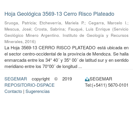
Hoja Geológica 3569-13 Cerro Risco Plateado
Sruoga, Patricia
;
Etcheverría, Mariela P.
;
Cegarra, Marcelo I.
;
Mescua, José
;
Crosta, Sabrina
;
Fauqué, Luis Enrique
(
Servicio
Geológico Minero Argentino. Instituto de Geología y Recursos
Minerales
,
2016
)
La Hoja 3569-13 CERRO RISCO PLATEADO está ubicada en
el sector centro-occidental de la provincia de Mendoza. Se halla
enmarcada entre los 34° 40´ y 35° 00´ de latitud sur y en sentido
meridiano entre los 70°00´ de longitud ...
SEGEMAR
copyright © 2019
SEGEMAR
REPOSITORIO-DSPACE
Tel:(+5411) 5670-0101
Contacto
|
Sugerencias