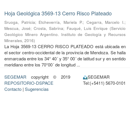
Hoja Geológica 3569-13 Cerro Risco Plateado
Sruoga, Patricia
;
Etcheverría, Mariela P.
;
Cegarra, Marcelo I.
;
Mescua, José
;
Crosta, Sabrina
;
Fauqué, Luis Enrique
(
Servicio
Geológico Minero Argentino. Instituto de Geología y Recursos
Minerales
,
2016
)
La Hoja 3569-13 CERRO RISCO PLATEADO está ubicada en
el sector centro-occidental de la provincia de Mendoza. Se halla
enmarcada entre los 34° 40´ y 35° 00´ de latitud sur y en sentido
meridiano entre los 70°00´ de longitud ...
SEGEMAR
copyright © 2019
SEGEMAR
REPOSITORIO-DSPACE
Tel:(+5411) 5670-0101
Contacto
|
Sugerencias