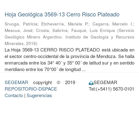
Hoja Geológica 3569-13 Cerro Risco Plateado
Sruoga, Patricia
;
Etcheverría, Mariela P.
;
Cegarra, Marcelo I.
;
Mescua, José
;
Crosta, Sabrina
;
Fauqué, Luis Enrique
(
Servicio
Geológico Minero Argentino. Instituto de Geología y Recursos
Minerales
,
2016
)
La Hoja 3569-13 CERRO RISCO PLATEADO está ubicada en
el sector centro-occidental de la provincia de Mendoza. Se halla
enmarcada entre los 34° 40´ y 35° 00´ de latitud sur y en sentido
meridiano entre los 70°00´ de longitud ...
SEGEMAR
copyright © 2019
SEGEMAR
REPOSITORIO-DSPACE
Tel:(+5411) 5670-0101
Contacto
|
Sugerencias