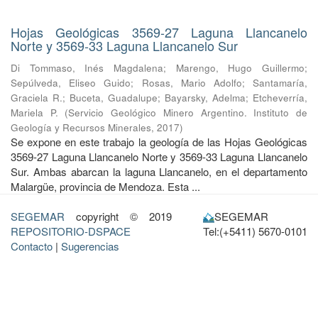
Hojas Geológicas 3569-27 Laguna Llancanelo
Norte y 3569-33 Laguna Llancanelo Sur
Di Tommaso, Inés Magdalena
;
Marengo, Hugo Guillermo
;
Sepúlveda, Eliseo Guido
;
Rosas, Mario Adolfo
;
Santamaría,
Graciela R.
;
Buceta, Guadalupe
;
Bayarsky, Adelma
;
Etcheverría,
Mariela P.
(
Servicio Geológico Minero Argentino. Instituto de
Geología y Recursos Minerales
,
2017
)
Se expone en este trabajo la geología de las Hojas Geológicas
3569-27 Laguna Llancanelo Norte y 3569-33 Laguna Llancanelo
Sur. Ambas abarcan la laguna Llancanelo, en el departamento
Malargüe, provincia de Mendoza. Esta ...
SEGEMAR
copyright © 2019
SEGEMAR
REPOSITORIO-DSPACE
Tel:(+5411) 5670-0101
Contacto
|
Sugerencias