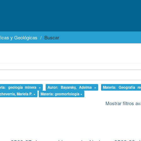
icas y Geológicas
Buscar
ria: geología minera ×
Autor: Bayarsky, Adelma ×
Materia: Geografía r
cheverría, Mariela P. ×
Materia: geomorfología ×
Mostrar filtros 