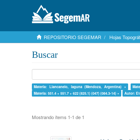
REPOSITORIO SEGEMAR
Hojas Topográf
Buscar
Materia: Llancanelo, laguna (Mendoza, Argentina) ×
Mate
Materia: 551.4 + 551.7 + 622 (825.1) (047) (084.3-14) ×
Autor: Et
Mostrando ítems 1-1 de 1