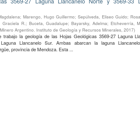
cas 3569-27 Laguna Llancanelo Norte y 3569-33 
Magdalena
;
Marengo, Hugo Guillermo
;
Sepúlveda, Eliseo Guido
;
Rosa
 Graciela R.
;
Buceta, Guadalupe
;
Bayarsky, Adelma
;
Etcheverría, M
 Minero Argentino. Instituto de Geología y Recursos Minerales
,
2017
)
 trabajo la geología de las Hojas Geológicas 3569-27 Laguna Ll
Laguna Llancanelo Sur. Ambas abarcan la laguna Llancanelo
güe, provincia de Mendoza. Esta ...