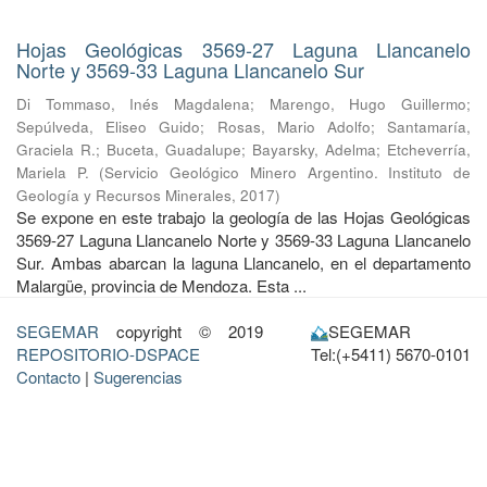
Hojas Geológicas 3569-27 Laguna Llancanelo
Norte y 3569-33 Laguna Llancanelo Sur
Di Tommaso, Inés Magdalena
;
Marengo, Hugo Guillermo
;
Sepúlveda, Eliseo Guido
;
Rosas, Mario Adolfo
;
Santamaría,
Graciela R.
;
Buceta, Guadalupe
;
Bayarsky, Adelma
;
Etcheverría,
Mariela P.
(
Servicio Geológico Minero Argentino. Instituto de
Geología y Recursos Minerales
,
2017
)
Se expone en este trabajo la geología de las Hojas Geológicas
3569-27 Laguna Llancanelo Norte y 3569-33 Laguna Llancanelo
Sur. Ambas abarcan la laguna Llancanelo, en el departamento
Malargüe, provincia de Mendoza. Esta ...
SEGEMAR
copyright © 2019
SEGEMAR
REPOSITORIO-DSPACE
Tel:(+5411) 5670-0101
Contacto
|
Sugerencias