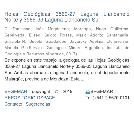
Hojas Geológicas 3569-27 Laguna Llancanelo
Norte y 3569-33 Laguna Llancanelo Sur
Di Tommaso, Inés Magdalena
;
Marengo, Hugo Guillermo
;
Sepúlveda, Eliseo Guido
;
Rosas, Mario Adolfo
;
Santamaría,
Graciela R.
;
Buceta, Guadalupe
;
Bayarsky, Adelma
;
Etcheverría,
Mariela P.
(
Servicio Geológico Minero Argentino. Instituto de
Geología y Recursos Minerales
,
2017
)
Se expone en este trabajo la geología de las Hojas Geológicas
3569-27 Laguna Llancanelo Norte y 3569-33 Laguna Llancanelo
Sur. Ambas abarcan la laguna Llancanelo, en el departamento
Malargüe, provincia de Mendoza. Esta ...
SEGEMAR
copyright © 2019
SEGEMAR
REPOSITORIO-DSPACE
Tel:(+5411) 5670-0101
Contacto
|
Sugerencias