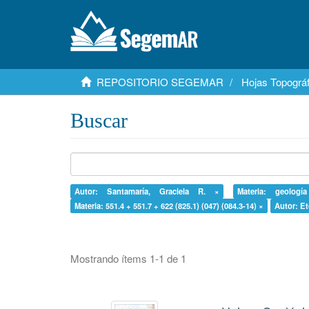
REPOSITORIO SEGEMAR
Hojas Topográf
Buscar
Autor: Santamaría, Graciela R. ×
Materia: geologí
Materia: 551.4 + 551.7 + 622 (825.1) (047) (084.3-14) ×
Autor: Et
Mostrando ítems 1-1 de 1