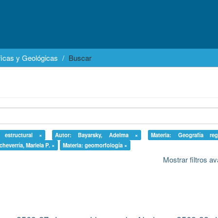
icas y Geológicas
Buscar
a estructural ×
Autor: Bayarsky, Adelma ×
Materia: Geografía re
cheverría, Mariela P. ×
Materia: geomorfología ×
Mostrar filtros 