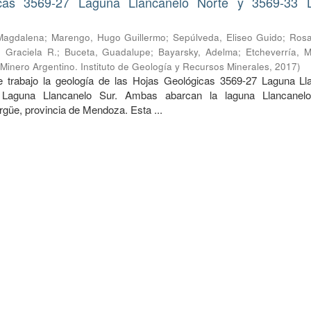
cas 3569-27 Laguna Llancanelo Norte y 3569-33 
Magdalena
;
Marengo, Hugo Guillermo
;
Sepúlveda, Eliseo Guido
;
Rosa
 Graciela R.
;
Buceta, Guadalupe
;
Bayarsky, Adelma
;
Etcheverría, M
 Minero Argentino. Instituto de Geología y Recursos Minerales
,
2017
)
 trabajo la geología de las Hojas Geológicas 3569-27 Laguna Ll
Laguna Llancanelo Sur. Ambas abarcan la laguna Llancanelo
güe, provincia de Mendoza. Esta ...