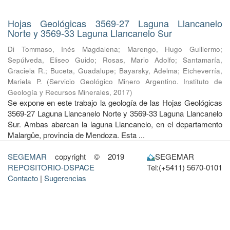
Hojas Geológicas 3569-27 Laguna Llancanelo
Norte y 3569-33 Laguna Llancanelo Sur
Di Tommaso, Inés Magdalena
;
Marengo, Hugo Guillermo
;
Sepúlveda, Eliseo Guido
;
Rosas, Mario Adolfo
;
Santamaría,
Graciela R.
;
Buceta, Guadalupe
;
Bayarsky, Adelma
;
Etcheverría,
Mariela P.
(
Servicio Geológico Minero Argentino. Instituto de
Geología y Recursos Minerales
,
2017
)
Se expone en este trabajo la geología de las Hojas Geológicas
3569-27 Laguna Llancanelo Norte y 3569-33 Laguna Llancanelo
Sur. Ambas abarcan la laguna Llancanelo, en el departamento
Malargüe, provincia de Mendoza. Esta ...
SEGEMAR
copyright © 2019
SEGEMAR
REPOSITORIO-DSPACE
Tel:(+5411) 5670-0101
Contacto
|
Sugerencias