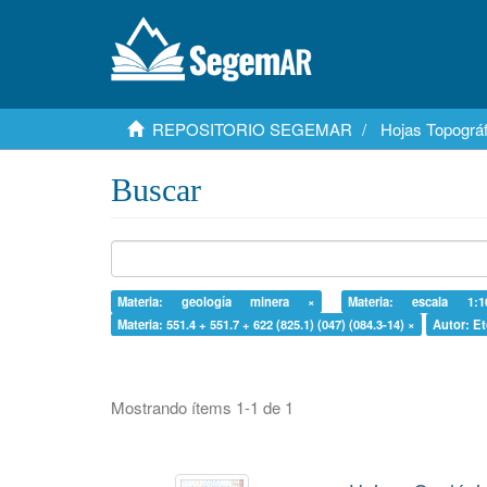
REPOSITORIO SEGEMAR
Hojas Topográf
Buscar
Materia: geología minera ×
Materia: escala 1:
Materia: 551.4 + 551.7 + 622 (825.1) (047) (084.3-14) ×
Autor: Et
Mostrando ítems 1-1 de 1