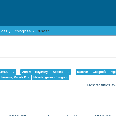
icas y Geológicas
Buscar
100.000 ×
Autor: Bayarsky, Adelma ×
Materia: Geografía reg
cheverría, Mariela P. ×
Materia: geomorfología ×
Mostrar filtros 