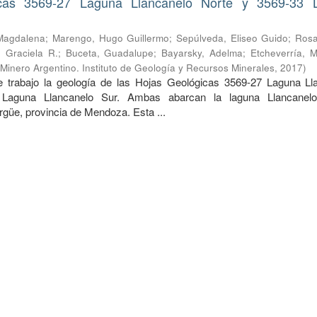
cas 3569-27 Laguna Llancanelo Norte y 3569-33 
Magdalena
;
Marengo, Hugo Guillermo
;
Sepúlveda, Eliseo Guido
;
Rosa
 Graciela R.
;
Buceta, Guadalupe
;
Bayarsky, Adelma
;
Etcheverría, M
 Minero Argentino. Instituto de Geología y Recursos Minerales
,
2017
)
 trabajo la geología de las Hojas Geológicas 3569-27 Laguna Ll
Laguna Llancanelo Sur. Ambas abarcan la laguna Llancanelo
güe, provincia de Mendoza. Esta ...