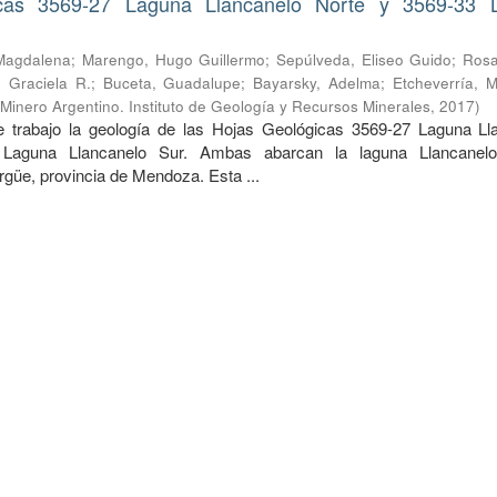
cas 3569-27 Laguna Llancanelo Norte y 3569-33 
Magdalena
;
Marengo, Hugo Guillermo
;
Sepúlveda, Eliseo Guido
;
Rosa
 Graciela R.
;
Buceta, Guadalupe
;
Bayarsky, Adelma
;
Etcheverría, M
 Minero Argentino. Instituto de Geología y Recursos Minerales
,
2017
)
 trabajo la geología de las Hojas Geológicas 3569-27 Laguna Ll
Laguna Llancanelo Sur. Ambas abarcan la laguna Llancanelo
güe, provincia de Mendoza. Esta ...