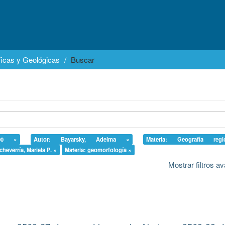
icas y Geológicas
Buscar
000 ×
Autor: Bayarsky, Adelma ×
Materia: Geografía reg
cheverría, Mariela P. ×
Materia: geomorfología ×
Mostrar filtros 