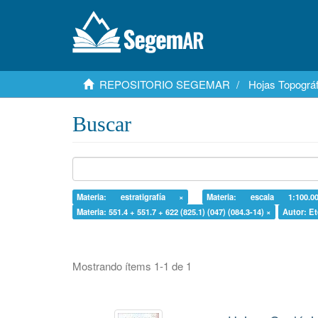
REPOSITORIO SEGEMAR
Hojas Topográf
Buscar
Materia: estratigrafía ×
Materia: escala 1:100.
Materia: 551.4 + 551.7 + 622 (825.1) (047) (084.3-14) ×
Autor: Et
Mostrando ítems 1-1 de 1