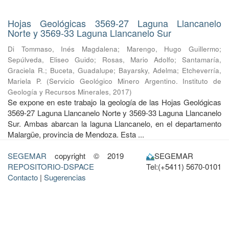
Hojas Geológicas 3569-27 Laguna Llancanelo
Norte y 3569-33 Laguna Llancanelo Sur
Di Tommaso, Inés Magdalena
;
Marengo, Hugo Guillermo
;
Sepúlveda, Eliseo Guido
;
Rosas, Mario Adolfo
;
Santamaría,
Graciela R.
;
Buceta, Guadalupe
;
Bayarsky, Adelma
;
Etcheverría,
Mariela P.
(
Servicio Geológico Minero Argentino. Instituto de
Geología y Recursos Minerales
,
2017
)
Se expone en este trabajo la geología de las Hojas Geológicas
3569-27 Laguna Llancanelo Norte y 3569-33 Laguna Llancanelo
Sur. Ambas abarcan la laguna Llancanelo, en el departamento
Malargüe, provincia de Mendoza. Esta ...
SEGEMAR
copyright © 2019
SEGEMAR
REPOSITORIO-DSPACE
Tel:(+5411) 5670-0101
Contacto
|
Sugerencias