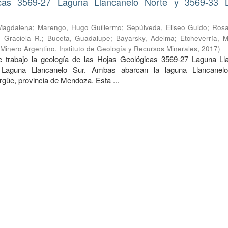
cas 3569-27 Laguna Llancanelo Norte y 3569-33 
Magdalena
;
Marengo, Hugo Guillermo
;
Sepúlveda, Eliseo Guido
;
Rosa
 Graciela R.
;
Buceta, Guadalupe
;
Bayarsky, Adelma
;
Etcheverría, M
 Minero Argentino. Instituto de Geología y Recursos Minerales
,
2017
)
 trabajo la geología de las Hojas Geológicas 3569-27 Laguna Ll
Laguna Llancanelo Sur. Ambas abarcan la laguna Llancanelo
güe, provincia de Mendoza. Esta ...