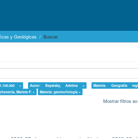
icas y Geológicas
Buscar
1:100.000 ×
Autor: Bayarsky, Adelma ×
Materia: Geografía re
cheverría, Mariela P. ×
Materia: geomorfología ×
Mostrar filtros 