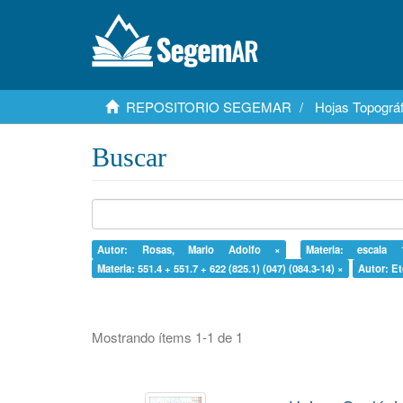
REPOSITORIO SEGEMAR
Hojas Topográf
Buscar
Autor: Rosas, Mario Adolfo ×
Materia: escala 
Materia: 551.4 + 551.7 + 622 (825.1) (047) (084.3-14) ×
Autor: Et
Mostrando ítems 1-1 de 1