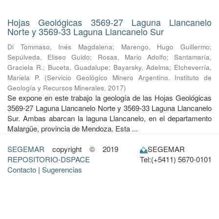
Hojas Geológicas 3569-27 Laguna Llancanelo
Norte y 3569-33 Laguna Llancanelo Sur
Di Tommaso, Inés Magdalena
;
Marengo, Hugo Guillermo
;
Sepúlveda, Eliseo Guido
;
Rosas, Mario Adolfo
;
Santamaría,
Graciela R.
;
Buceta, Guadalupe
;
Bayarsky, Adelma
;
Etcheverría,
Mariela P.
(
Servicio Geológico Minero Argentino. Instituto de
Geología y Recursos Minerales
,
2017
)
Se expone en este trabajo la geología de las Hojas Geológicas
3569-27 Laguna Llancanelo Norte y 3569-33 Laguna Llancanelo
Sur. Ambas abarcan la laguna Llancanelo, en el departamento
Malargüe, provincia de Mendoza. Esta ...
SEGEMAR
copyright © 2019
SEGEMAR
REPOSITORIO-DSPACE
Tel:(+5411) 5670-0101
Contacto
|
Sugerencias