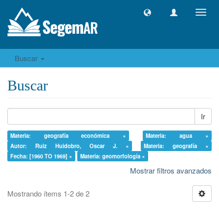
Camb
naveg
Buscar
Buscar
Ir
Materia: geografía económica ×
Materia: agua ×
Autor: Ruiz Huidobro, Oscar J. ×
Materia: geografía ×
Fecha: [1960 TO 1969] ×
Materia: geomorfología ×
Mostrar filtros avanzados
Mostrando ítems 1-2 de 2