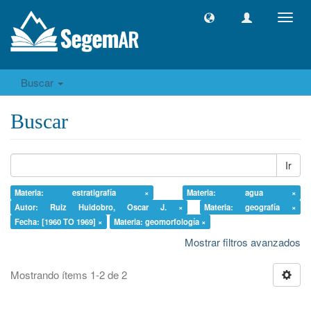
Camb
naveg
Buscar
Buscar
Ir
Materia: estratigrafía ×
Materia: agua ×
Autor: Ruiz Huidobro, Oscar J. ×
Materia: geografía ×
Fecha: [1960 TO 1969] ×
Materia: geomorfología ×
Mostrar filtros avanzados
Mostrando ítems 1-2 de 2