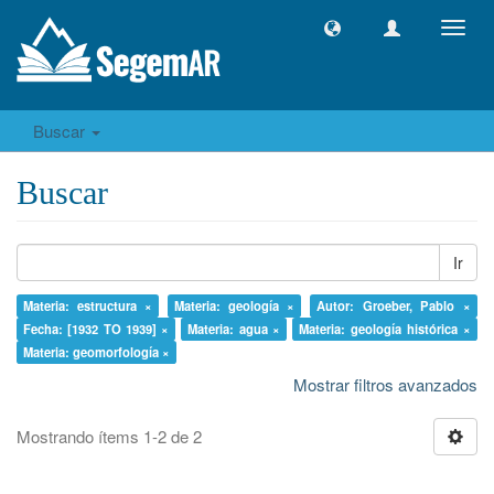
Camb
naveg
Buscar
Buscar
Ir
Materia: estructura ×
Materia: geología ×
Autor: Groeber, Pablo ×
Fecha: [1932 TO 1939] ×
Materia: agua ×
Materia: geología histórica ×
Materia: geomorfología ×
Mostrar filtros avanzados
Mostrando ítems 1-2 de 2