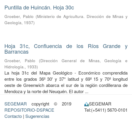
Puntilla de Huincán. Hoja 30c
Groeber, Pablo
(
Ministerio de Agricultura. Dirección de Minas y
Geología
,
1937
)
Hoja 31c, Confluencia de los Ríos Grande y
Barrancas
Groeber, Pablo
(
Dirección General de Minas, Geología e
Hidrología.
,
1933
)
La hoja 31c del Mapa Geológico - Económico comprendida
entre los grados 36º 30' y 37° latitud y 69º 15 y 70º longitud
oeste de Greenwich abarca el sur de la región cordillerana de
Mendoza y la norte del Neuquén. El autor ...
SEGEMAR
copyright © 2019
SEGEMAR
REPOSITORIO-DSPACE
Tel:(+5411) 5670-0101
Contacto
|
Sugerencias