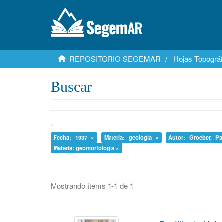
REPOSITORIO SEGEMAR
Hojas Topográf
Buscar
Fecha: 1937 ×
Materia: geología ×
Autor: Groeber, P
Materia: geomorfología ×
Mostrando ítems 1-1 de 1