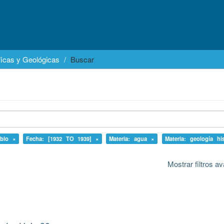
icas y Geológicas
Buscar
ablo ×
Fecha: [1932 TO 1939] ×
Materia: agua ×
Materia: geología hi
Mostrar filtros 