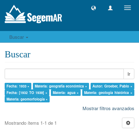
Camb
naveg
Buscar
Buscar
Ir
Fecha: 1933 ×
Materia: geografía económica ×
Autor: Groeber, Pablo ×
Fecha: [1932 TO 1939] ×
Materia: agua ×
Materia: geología histórica ×
Materia: geomorfología ×
Mostrar filtros avanzados
Mostrando ítems 1-1 de 1