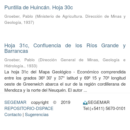
Puntilla de Huincán. Hoja 30c
Groeber, Pablo
(
Ministerio de Agricultura. Dirección de Minas y
Geología
,
1937
)
Hoja 31c, Confluencia de los Ríos Grande y
Barrancas
Groeber, Pablo
(
Dirección General de Minas, Geología e
Hidrología.
,
1933
)
La hoja 31c del Mapa Geológico - Económico comprendida
entre los grados 36º 30' y 37° latitud y 69º 15 y 70º longitud
oeste de Greenwich abarca el sur de la región cordillerana de
Mendoza y la norte del Neuquén. El autor ...
SEGEMAR
copyright © 2019
SEGEMAR
REPOSITORIO-DSPACE
Tel:(+5411) 5670-0101
Contacto
|
Sugerencias