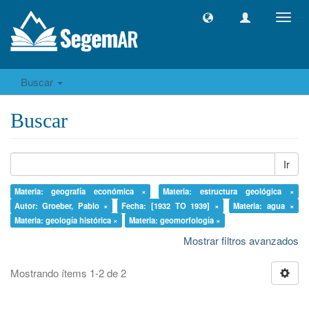
Camb
naveg
Buscar
Buscar
Ir
Materia: geografía económica ×
Materia: estructura geológica ×
Autor: Groeber, Pablo ×
Fecha: [1932 TO 1939] ×
Materia: agua ×
Materia: geología histórica ×
Materia: geomorfología ×
Mostrar filtros avanzados
Mostrando ítems 1-2 de 2