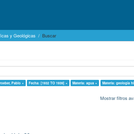
icas y Geológicas
Buscar
roeber, Pablo ×
Fecha: [1932 TO 1939] ×
Materia: agua ×
Materia: geología hi
Mostrar filtros 