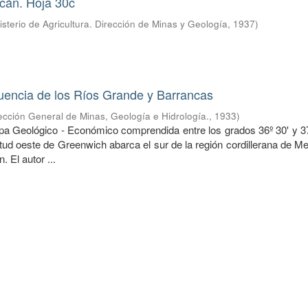
ncán. Hoja 30c
isterio de Agricultura. Dirección de Minas y Geología
,
1937
)
uencia de los Ríos Grande y Barrancas
ección General de Minas, Geología e Hidrología.
,
1933
)
pa Geológico - Económico comprendida entre los grados 36º 30' y 37°
itud oeste de Greenwich abarca el sur de la región cordillerana de 
. El autor ...