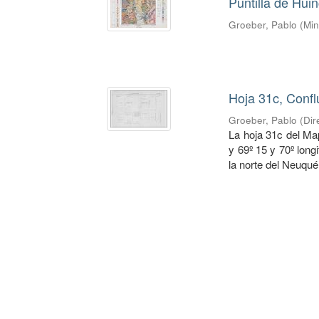
Puntilla de Hui
Groeber, Pablo
(
Min
Hoja 31c, Confl
Groeber, Pablo
(
Dir
La hoja 31c del Ma
y 69º 15 y 70º long
la norte del Neuquén