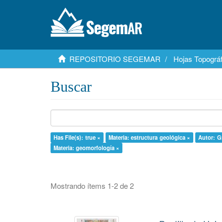
REPOSITORIO SEGEMAR
Hojas Topográf
Buscar
Has File(s): true ×
Materia: estructura geológica ×
Autor: G
Materia: geomorfología ×
Mostrando ítems 1-2 de 2