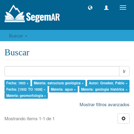
Camb
naveg
Buscar
Buscar
Ir
Fecha: 1933 ×
Materia: estructura geológica ×
Autor: Groeber, Pablo ×
Fecha: [1932 TO 1939] ×
Materia: agua ×
Materia: geología histórica ×
Materia: geomorfología ×
Mostrar filtros avanzados
Mostrando ítems 1-1 de 1