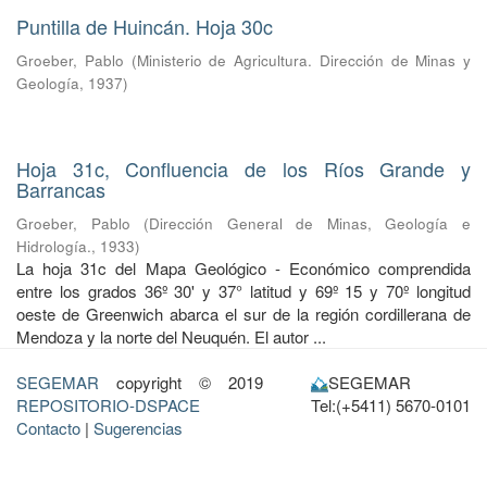
Puntilla de Huincán. Hoja 30c
Groeber, Pablo
(
Ministerio de Agricultura. Dirección de Minas y
Geología
,
1937
)
Hoja 31c, Confluencia de los Ríos Grande y
Barrancas
Groeber, Pablo
(
Dirección General de Minas, Geología e
Hidrología.
,
1933
)
La hoja 31c del Mapa Geológico - Económico comprendida
entre los grados 36º 30' y 37° latitud y 69º 15 y 70º longitud
oeste de Greenwich abarca el sur de la región cordillerana de
Mendoza y la norte del Neuquén. El autor ...
SEGEMAR
copyright © 2019
SEGEMAR
REPOSITORIO-DSPACE
Tel:(+5411) 5670-0101
Contacto
|
Sugerencias