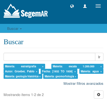
Camb
naveg
Buscar
Buscar
Ir
Materia: estratigrafía ×
Materia: escala 1:200.000 ×
Autor: Groeber, Pablo ×
Fecha: [1932 TO 1939] ×
Materia: agua ×
Materia: geología histórica ×
Materia: geomorfología ×
Mostrar filtros avanzados
Mostrando ítems 1-2 de 2