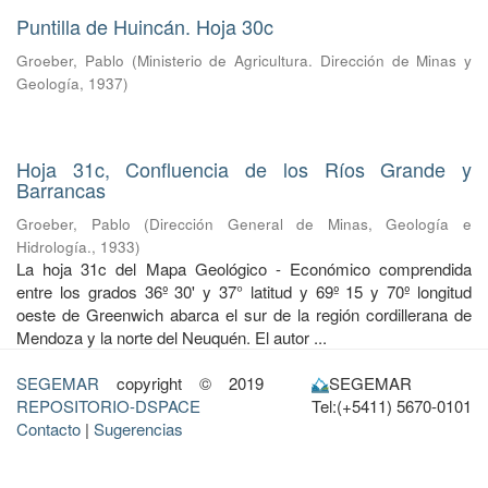
Puntilla de Huincán. Hoja 30c
Groeber, Pablo
(
Ministerio de Agricultura. Dirección de Minas y
Geología
,
1937
)
Hoja 31c, Confluencia de los Ríos Grande y
Barrancas
Groeber, Pablo
(
Dirección General de Minas, Geología e
Hidrología.
,
1933
)
La hoja 31c del Mapa Geológico - Económico comprendida
entre los grados 36º 30' y 37° latitud y 69º 15 y 70º longitud
oeste de Greenwich abarca el sur de la región cordillerana de
Mendoza y la norte del Neuquén. El autor ...
SEGEMAR
copyright © 2019
SEGEMAR
REPOSITORIO-DSPACE
Tel:(+5411) 5670-0101
Contacto
|
Sugerencias