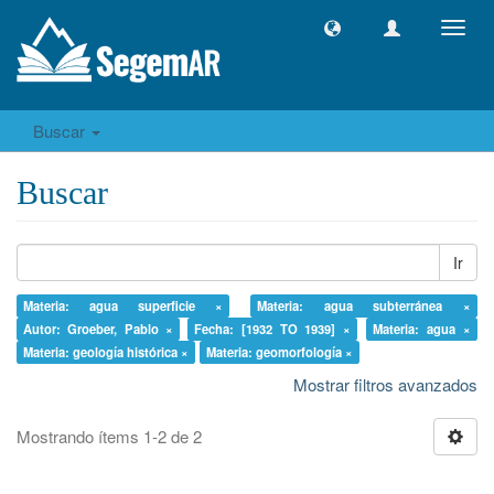
Camb
naveg
Buscar
Buscar
Ir
Materia: agua superficie ×
Materia: agua subterránea ×
Autor: Groeber, Pablo ×
Fecha: [1932 TO 1939] ×
Materia: agua ×
Materia: geología histórica ×
Materia: geomorfología ×
Mostrar filtros avanzados
Mostrando ítems 1-2 de 2