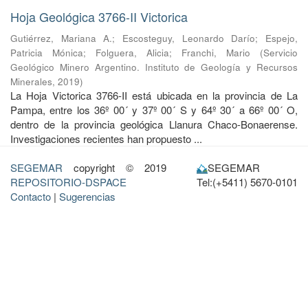
Hoja Geológica 3766-II Victorica
Gutiérrez, Mariana A.
;
Escosteguy, Leonardo Darío
;
Espejo,
Patricia Mónica
;
Folguera, Alicia
;
Franchi, Mario
(
Servicio
Geológico Minero Argentino. Instituto de Geología y Recursos
Minerales
,
2019
)
La Hoja Victorica 3766-II está ubicada en la provincia de La
Pampa, entre los 36º 00´ y 37º 00´ S y 64º 30´ a 66º 00´ O,
dentro de la provincia geológica Llanura Chaco-Bonaerense.
Investigaciones recientes han propuesto ...
SEGEMAR
copyright © 2019
SEGEMAR
REPOSITORIO-DSPACE
Tel:(+5411) 5670-0101
Contacto
|
Sugerencias