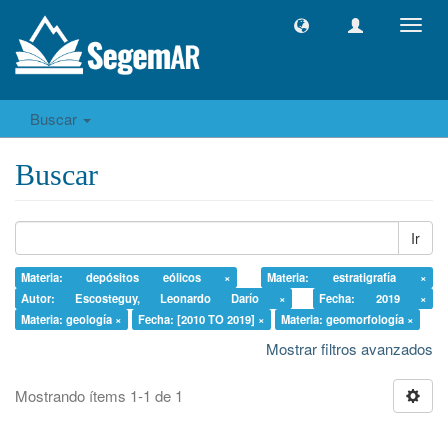
Camb
naveg
Buscar
Buscar
Ir
Materia: depósitos eólicos ×
Materia: estratigrafía ×
Autor: Escosteguy, Leonardo Darío ×
Fecha: 2019 ×
Materia: geología ×
Fecha: [2010 TO 2019] ×
Materia: geomorfología ×
Mostrar filtros avanzados
Mostrando ítems 1-1 de 1