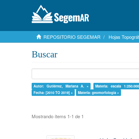
REPOSITORIO SEGEMAR
Hojas Topográf
Buscar
Autor: Gutiérrez, Mariana A. ×
Materia: escala 1:250.00
Fecha: [2010 TO 2019] ×
Materia: geomorfología ×
Mostrando ítems 1-1 de 1