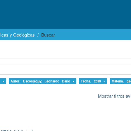
icas y Geológicas
Buscar
0 ×
Autor: Escosteguy, Leonardo Darío ×
Fecha: 2019 ×
Materia: ge
Mostrar filtros 