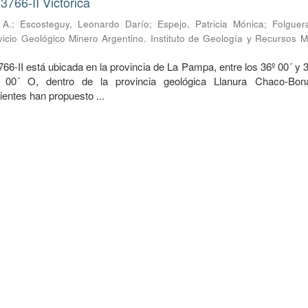
3766-II Victorica
 A.
;
Escosteguy, Leonardo Darío
;
Espejo, Patricia Mónica
;
Folguera
vicio Geológico Minero Argentino. Instituto de Geología y Recursos M
766-II está ubicada en la provincia de La Pampa, entre los 36º 00´ y 
00´ O, dentro de la provincia geológica Llanura Chaco-Bona
ientes han propuesto ...