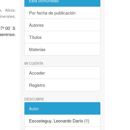
Esta comunidad
, Alicia
;
Por fecha de publicación
inerales
,
Autores
37º 00´ S
erense.
Títulos
Materias
MI CUENTA
Acceder
Registro
DESCUBRE
Autor
Escosteguy, Leonardo Darío (1)