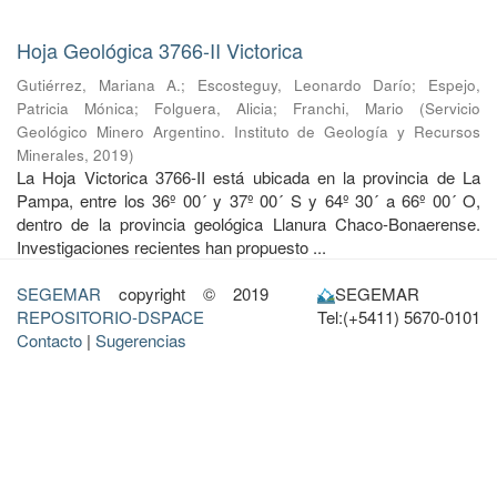
Hoja Geológica 3766-II Victorica
Gutiérrez, Mariana A.
;
Escosteguy, Leonardo Darío
;
Espejo,
Patricia Mónica
;
Folguera, Alicia
;
Franchi, Mario
(
Servicio
Geológico Minero Argentino. Instituto de Geología y Recursos
Minerales
,
2019
)
La Hoja Victorica 3766-II está ubicada en la provincia de La
Pampa, entre los 36º 00´ y 37º 00´ S y 64º 30´ a 66º 00´ O,
dentro de la provincia geológica Llanura Chaco-Bonaerense.
Investigaciones recientes han propuesto ...
SEGEMAR
copyright © 2019
SEGEMAR
REPOSITORIO-DSPACE
Tel:(+5411) 5670-0101
Contacto
|
Sugerencias