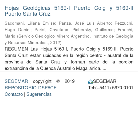
Hojas Geológicas 5169-I Puerto Coig y 5169-II
Puerto Santa Cruz
Sacomani, Liliana Emilse
;
Panza, José Luis Alberto
;
Pezzuchi,
Hugo Daniel
;
Parisi, Cayetano
;
Pichersky, Guillermo
;
Franchi,
Mario
(
Servicio Geológico Minero Argentino. Instituto de Geología
y Recursos Minerales.
,
2012
)
RESUMEN Las Hojas 5169-I, Puerto Coig y 5169-II, Puerto
Santa Cruz están ubicadas en la región centro - austral de la
provincia de Santa Cruz y forman parte de la porción
extraandina de la Cuenca Austral o Magallánica. ...
SEGEMAR
copyright © 2019
SEGEMAR
REPOSITORIO-DSPACE
Tel:(+5411) 5670-0101
Contacto
|
Sugerencias