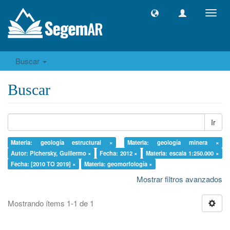
Camb
naveg
Buscar
Buscar
Ir
Materia: geología estructural ×
Materia: geología minera ×
Autor: Pichersky, Guillermo ×
Fecha: 2012 ×
Materia: escala 1:250.000 ×
Fecha: [2010 TO 2019] ×
Materia: geomorfología ×
Mostrar filtros avanzados
Mostrando ítems 1-1 de 1